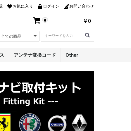
録
お気に入り
ログイン
お問い合わせ
￥0
0
ス
アンテナ変換コード
Other
ベンツ専用リアモニタ
Gクラス専用レーダー
リアエンターテイメン
サウンドシステム・レ
アンテナケース
ルームミラーモニター
オンダッシュモニター
ー取付ブラケット
アンテナブラケット
トシステム
ベルアダプター