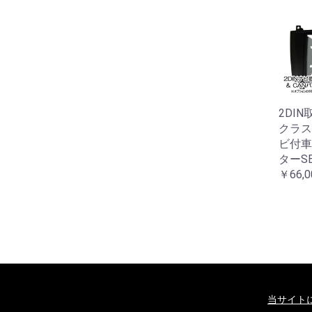
DINカーナビ取付キット -
【AVC】ベンツ Sクラス
2DIN
mart フォーツークーペ
(W223)専用 リアモニター
クラス(
51(MC後)
ステー
ビ付車
4,200
￥20,900
ターSE
￥66,0
当サイト