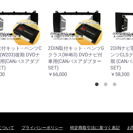
取付キット - ベンツC
2DIN取付キット - ベンツG
2DINナビ
W203)後期 DVDナ
クラス(W463) DVDナビ付
ンツCLSク
用(CANバスアダプ
車用(CANバスアダプター
期 (CA
T)
SET)
SET)
00
￥66,000
￥58,300
について
プライバシーポリシー
特定商取引法に基づく表記
お