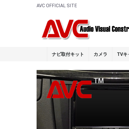
AVC OFFICIAL SITE
ナビ取付キット
カメラ
TV
メルセデス・ベンツ
PORSCHE
フェラーリ
ボルボ
アルファ ロメオ
VW
ルノー
アウディ
フロントビュー
サイドビューカ
リアビューカメ
smart
Aクラス
Bクラス
Cクラス
Eクラス
CLSクラ
CLKクラ
SLKクラ
Gクラス
Mクラス
Rクラス
Vクラス
SLクラス
マカン(95
パナメーラ
カイエン(9
ケイマン(9
ボクスタ
911(996/
(986/987