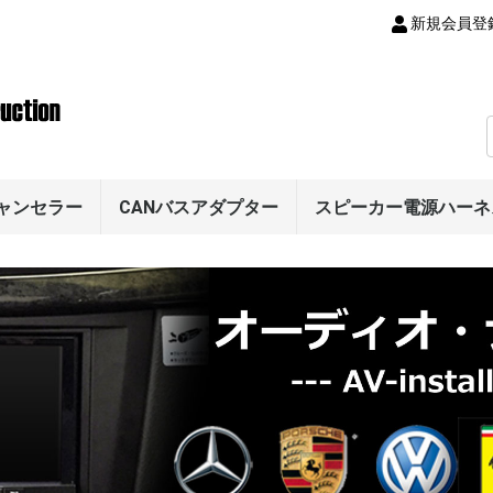
新規会員登
キャンセラー
CANバスアダプター
スピーカー電源ハーネ
カメラ
メラ
ラ
（スマート）
ス
ス
ス
B)
(970)
55/958)
87/981)
ー
997/991)
/981)