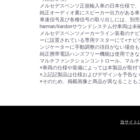
メルセデスベンツ正規輸入車の日本仕様で、
純正オーディオ裏にスピーカー出力がある車
車速信号及び各種信号の取り出しには、別売
harman/kardonサウンドシステム付車両は
メルセデスベンツメーカーライン装着のナビ
ーに設置されている専用テスターにて<ナビ
ンジケーターに手動調整の項目がない場合も
純正携帯電話ハンズフリー機能は使用できな
マルチファンクションコントロール、マルチ
※車両の仕様や装備によっては本製品が取付
※上記記製品は仕様およびデザインを予告な
※そのため、掲載画像と商品が異なることも
当サイト