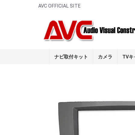
AVC OFFICIAL SITE
ナビ取付キット
カメラ
TV
メルセデス・ベンツ
PORSCHE
フェラーリ
ボルボ
アルファ ロメオ
VW
ルノー
アウディ
フロントビュー
サイドビューカ
リアビューカメ
smart
Aクラス
Bクラス
Cクラス
Eクラス
CLSクラ
CLKクラ
SLKクラ
Gクラス
Mクラス
Rクラス
Vクラス
SLクラス
マカン(95
パナメーラ
カイエン(9
ケイマン(9
ボクスタ
911(996/
(986/987