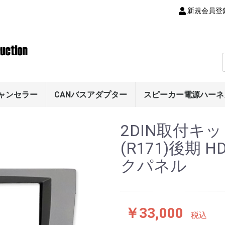
新規会員登
キャンセラー
CANバスアダプター
スピーカー電源ハーネ
カメラ
メラ
ラ
（スマート）
ス
ス
ス
B)
(970)
55/958)
87/981)
ー
997/991)
2DIN取付キッ
/981)
(R171)後期
クパネル
￥33,000
税込