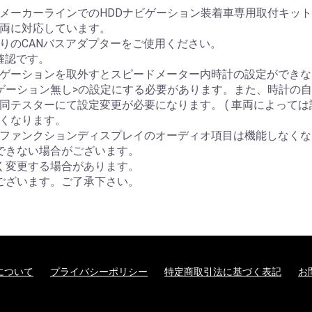
メーカーラインでのHDDナビゲーション装着車専用取付キッ
両に対応しています。
りのCANバスアダプターをご使用ください。
未確認です。
ゲーションを取外すとスピードメーター内時計の設定ができな
ゲーション無し>の設定にする必要があります。また、時計の
同テスターにて設定変更が必要になります。 ( 車両によっては
くなります。
ファンクションディスプレイのオーディオ項目は機能しなくな
できない場合がございます。
く変更する場合があります。
ございます。ご了承下さい。
について
プライバシーポリシー
特定商取引法に基づく表記
お