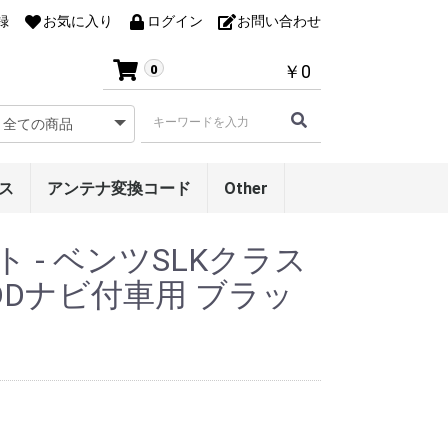
録
お気に入り
ログイン
お問い合わせ
￥0
0
ス
アンテナ変換コード
Other
ベンツ専用リアモニタ
Gクラス専用レーダー
リアエンターテイメン
サウンドシステム・レ
アンテナケース
ルームミラーモニター
オンダッシュモニター
ト - ベンツSLKクラス
ー取付ブラケット
アンテナブラケット
トシステム
ベルアダプター
 HDDナビ付車用 ブラッ